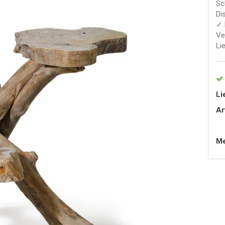
Sc
Di
✓ 
Ve
Li
Li
Ar
Me