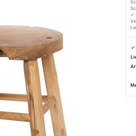
Sc
Sc
✓ 
Ve
Li
Li
Ar
Me